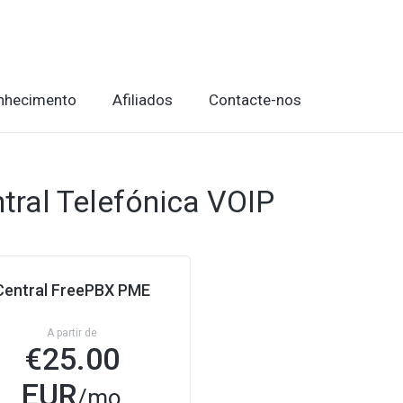
nhecimento
Afiliados
Contacte-nos
tral Telefónica VOIP
Central FreePBX PME
A partir de
€
25.00
EUR
/mo