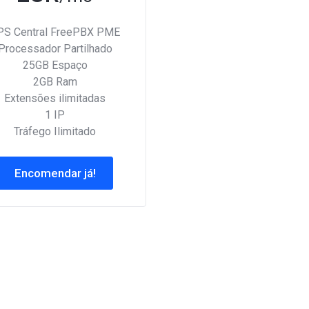
PS Central FreePBX PME
Processador Partilhado
25GB Espaço
2GB Ram
Extensões ilimitadas
1 IP
Tráfego Ilimitado
Encomendar já!