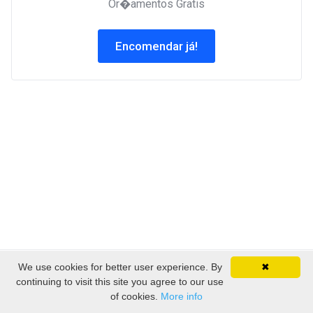
Or�amentos Gratis
Encomendar já!
We use cookies for better user experience. By
✖
Direitos autorais © 2026 EmpireSP - Serviços de
continuing to visit this site you agree to our use
Alojamento. Todos os direitos reservados.
of cookies.
More info